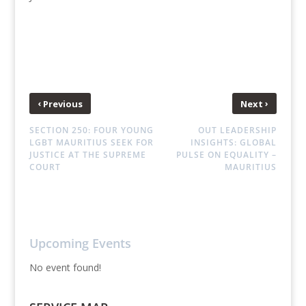
‹
›
Previous
Next
SECTION 250: FOUR YOUNG
OUT LEADERSHIP
LGBT MAURITIUS SEEK FOR
INSIGHTS: GLOBAL
JUSTICE AT THE SUPREME
PULSE ON EQUALITY –
COURT
MAURITIUS
Upcoming Events
No event found!